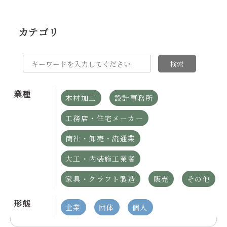
カテゴリ
検索
業種
木材加工
設計事務所
工務店・住宅メーカー
商社・卸売・流通業
大工・内装施工業者
家具・クラフト製造
販売
その他
形態
企業
団体
個人