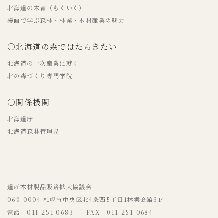
北海道の木育（もくいく）
漫画で学ぶ森林・林業・木材産業の魅力
○北海道の森ではたらきたい
北海道の一次産業に就く
北の森づくり専門学院
○関係機関
北海道庁
北海道森林管理局
道産木材製品販路拡大協議会
060-0004 札幌市中央区北4条西5丁目1林業会館3Ｆ
電話 011-251-0683 FAX 011-251-0684