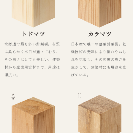
トドマツ
カラマツ
北海道で最も多い針葉樹。材質
日本産で唯一の落葉針葉樹。乾
は柔らかく木目が通っており、
燥技術の発達により割れやねじ
その白さはとても美しい。建築
れを克服し、その強度の高さを
材から産業用資材まで、用途は
生かして、建築材にも用途を広
幅広い。
げている。