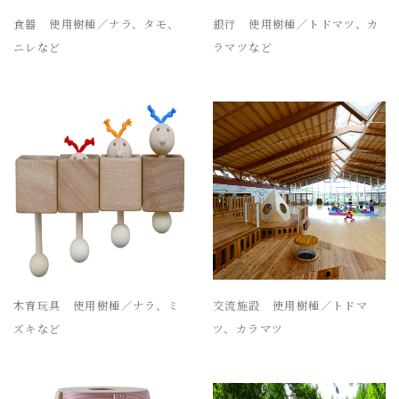
食器 使用樹種／ナラ、タモ、
銀行 使用樹種／トドマツ、カ
ニレなど
ラマツなど
木育玩具 使用樹種／ナラ、ミ
交流施設 使用樹種／トドマ
ズキなど
ツ、カラマツ