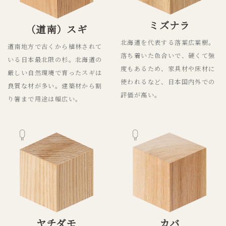
ミズナラ
（道南）スギ
北海道を代表する落葉広葉樹。
道南地方で古くから植林されて
落ち着いた色合いで、硬くて強
いる日本最北限の杉。北海道の
度もあるため、家具材や床材に
厳しい自然環境で育ったスギは
使われるなど、日本国内外での
良質な材が多い。建築材から割
評価が高い。
り箸まで用途は幅広い。
ヤチダモ
カバ