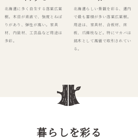
北海道に多く自生する落葉広葉
北海道らしい景観を彩る、道内
樹。木目が素直で、強度とねば
で最も蓄積が多い落葉広葉樹。
りがあり、弾性が高い。家具
用途は、家具材、合板材、床
材、内装材、工芸品など用途は
板、爪楊枝など。特にマカバは
多彩。
銘木として高値で取引されてい
る。
暮らしを彩る