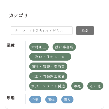
カテゴリ
検索
業種
木材加工
設計事務所
工務店・住宅メーカー
商社・卸売・流通業
大工・内装施工業者
家具・クラフト製造
販売
その他
形態
企業
団体
個人