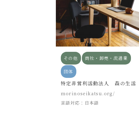
造
木材加工
その他
商社・卸売・流通業
団体
特定非営利活動法人 森の生活
om/
morinoseikatsu.org/
言語対応：日本語