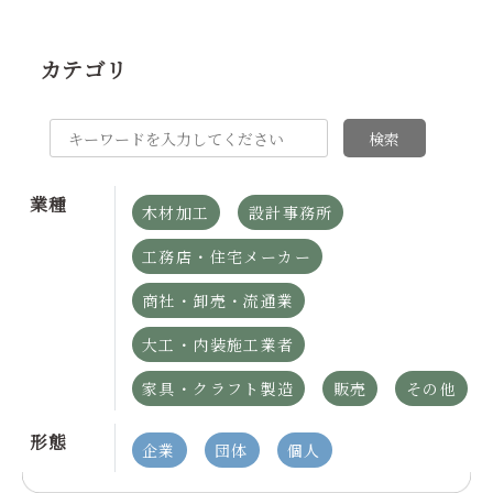
カテゴリ
検索
業種
木材加工
設計事務所
工務店・住宅メーカー
商社・卸売・流通業
大工・内装施工業者
家具・クラフト製造
販売
その他
形態
企業
団体
個人