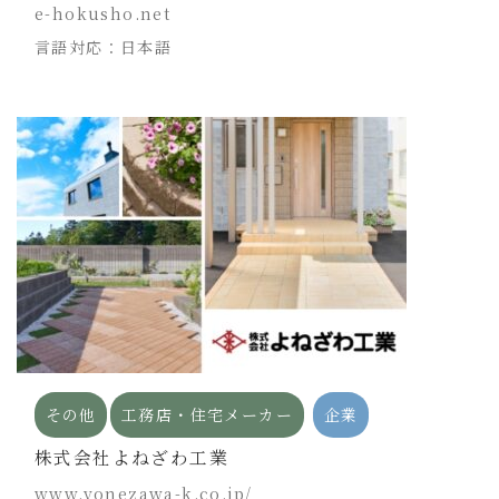
e-hokusho.net
言語対応：日本語
その他
工務店・住宅メーカー
企業
株式会社よねざわ工業
www.yonezawa-k.co.jp/