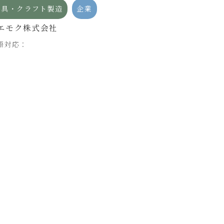
家具・クラフト製造
企業
家具・クラフト
エモク株式会社
株式会社MONO
語対応：
japanese-moder
言語対応：日本語, E