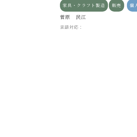
造
販売
個人
家具・クラフト製造
販売
個
菅原 民江
com/k.ado2022
言語対応：