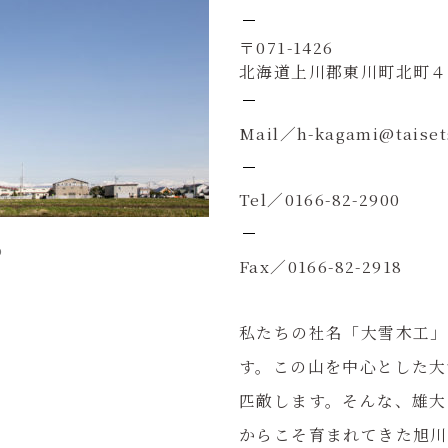
〒071-1426
北海道上川郡東川町北町４丁
Mail／h-kagami@taiset
Tel／0166-82-2900
p
Fax／0166-82-2918
私たちの社名「大雪木工」
す。この山を中心とした大
匹敵します。そんな、雄大
からこそ育まれてきた旭川