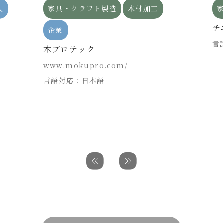
人
家具・クラフト製造
木材加工
チ
企業
言
木プロテック
www.mokupro.com/
言語対応：日本語