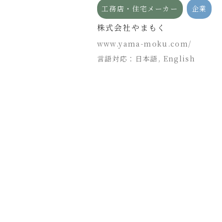
企業
工務店・住宅メーカー
企業
ヤ商会 map事
株式会社やまもく
www.yama-moku.com/
言語対応：日本語, English
o.jp