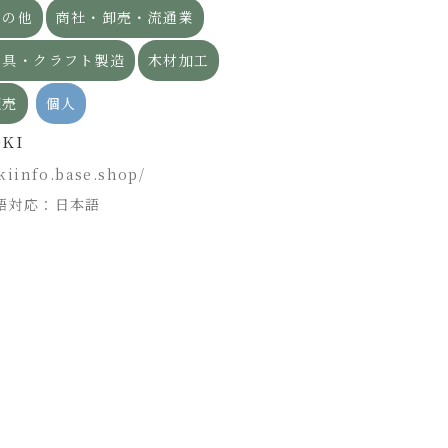
その他
商社・卸売・流通業
木材加工
販売
株式会社佐藤製
家具・クラフト製造
木材加工
www.satohseiza
販売
個人
言語対応：日本語
OKI
kiinfo.base.shop/
語対応：日本語