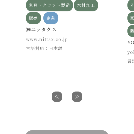
家具・クラフト製造
木材加工
販売
企業
㈱ニッタクス
www.nittax.co.jp
Y
言語対応：日本語
yo
言