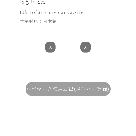
つきとふね
tukitofune.my.canva.site
言語対応：日本語
ロゴマーク使用届出(メンバー登録)