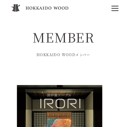
MEMBER
HOKKAIDO WOODメンバー
商社・卸売・流通業
木材加工
販売
企業