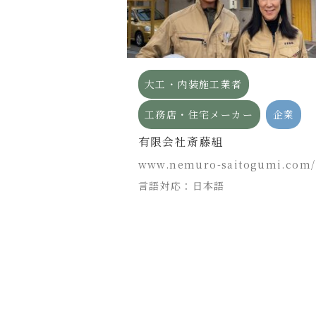
カー
企業
大工・内装施工業者
式会社
工務店・住宅メーカー
企業
有限会社斎藤組
www.nemuro-saitogumi.com/
言語対応：日本語