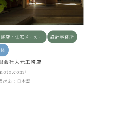
工務店・住宅メーカー
設計事務所
工務店・住宅メ
団体
企業
限会社大元工務店
株式会社木の城
moto.com/
www.kinoshiro
語対応：日本語
言語対応：日本語