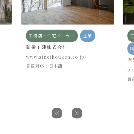
工務店・住宅メーカー
企業
新栄工建株式会社
www.sineikouken.co.jp/
有
言語対応：日本語
o-
言