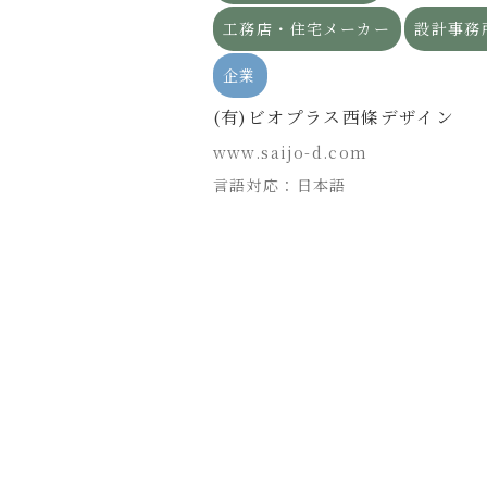
業
工務店・住宅メーカー
設計事務
組
企業
e.com
(有)ビオプラス西條デザイン
www.saijo-d.com
言語対応：日本語