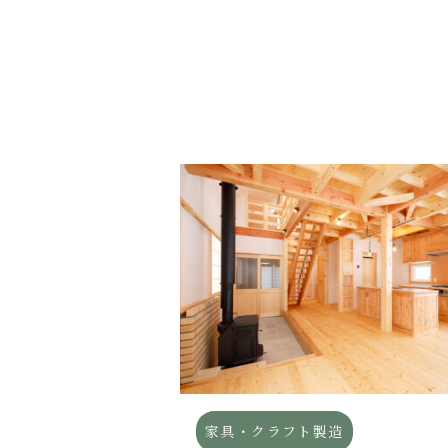
住宅メーカー
家具・クラフト製造