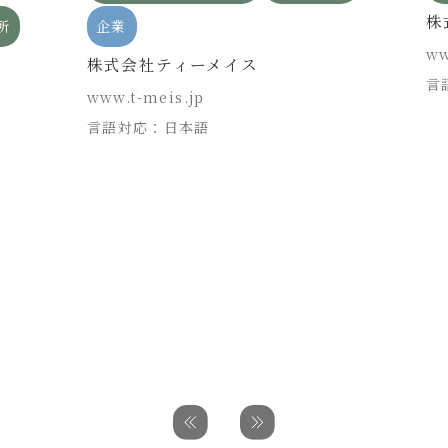
株
所
企業
ww
株式会社ティーメイス
言
www.t-meis.jp
言語対応：日本語