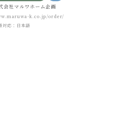
式会社マルワホーム企画
工務店・住宅メ
w.maruwa-k.co.jp/order/
企業
語対応：日本語
西條産業株式会
saijosangyo.co.
言語対応：日本語