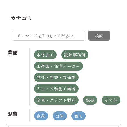
カテゴリ
検索
業種
木材加工
設計事務所
工務店・住宅メーカー
商社・卸売・流通業
大工・内装施工業者
家具・クラフト製造
販売
その他
形態
企業
団体
個人