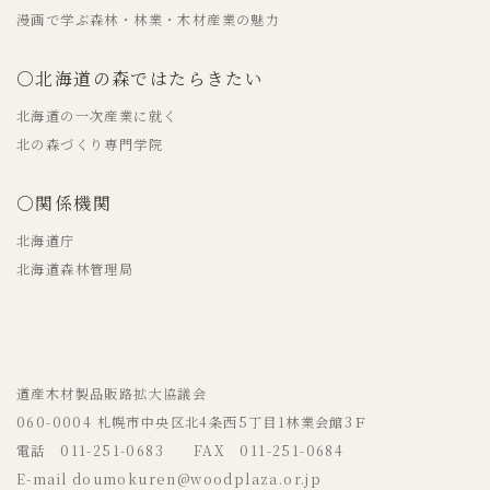
漫画で学ぶ森林・林業・木材産業の魅力
○北海道の森ではたらきたい
北海道の一次産業に就く
北の森づくり専門学院
○関係機関
北海道庁
北海道森林管理局
道産木材製品販路拡大協議会
060-0004 札幌市中央区北4条西5丁目1林業会館3Ｆ
電話 011-251-0683 FAX 011-251-0684
E-mail doumokuren@woodplaza.or.jp