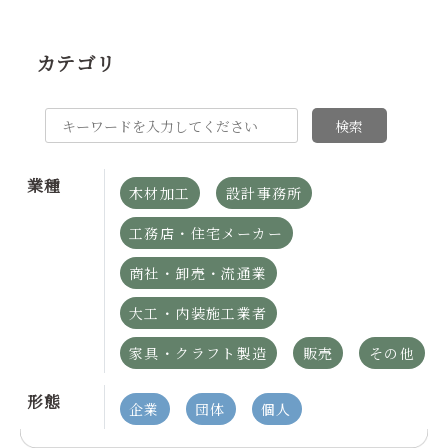
カテゴリ
検索
業種
木材加工
設計事務所
工務店・住宅メーカー
商社・卸売・流通業
大工・内装施工業者
家具・クラフト製造
販売
その他
形態
企業
団体
個人