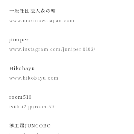
一般社団法人森の輪
www.morinowajapan.com
juniper
www.instagram.com/juniper.0103/
Hikobayu
www.hikobayu.com
room510
tsuku2.jp/room510
淳工房JUNCOBO